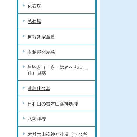
化石塚
芭蕉塚
禽翁齋宗全墓
塩越屋羽扇墓
生駒き（「き」はめへんに、
隹）員墓
豊島佳兮墓
日和山の岩木山遥拝所碑
八衢神碑
大然大山祇神社社標（マタギ