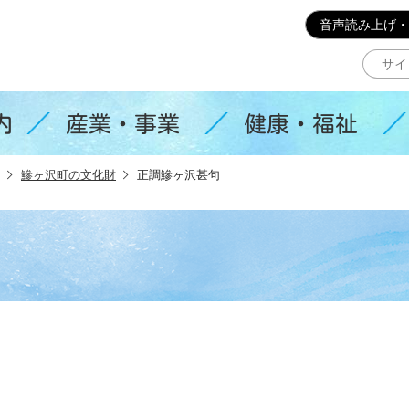
このページの本文へ移動
音声読み上げ・
内
産業・事業
健康・福祉
鰺ヶ沢町の文化財
正調鰺ヶ沢甚句