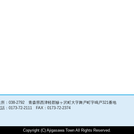
住所：038-2792 青森県西津軽郡鰺ヶ沢町大字舞戸町字鳴戸321番地
話：0173-72-2111 FAX：0173-72-2374
Copyright (C) Ajigasawa Town All Rights Reserved.