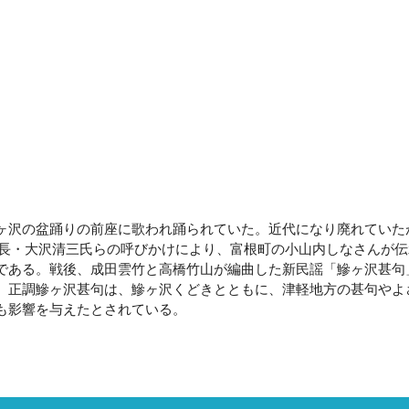
沢の盆踊りの前座に歌われ踊られていた。近代になり廃れていた
民館長・大沢清三氏らの呼びかけにより、富根町の小山内しなさんが
である。戦後、成田雲竹と高橋竹山が編曲した新民謡「鰺ヶ沢甚句
。正調鰺ヶ沢甚句は、鰺ヶ沢くどきとともに、津軽地方の甚句やよ
も影響を与えたとされている。