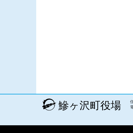
鰺ヶ沢町役場
電