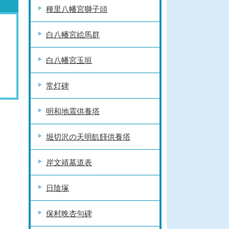
種里八幡宮獅子頭
白八幡宮絵馬群
白八幡宮玉垣
常灯碑
明和地震供養塔
堀切沢の天明飢饉供養塔
岸文靖墓道表
日陰塚
保村晩杏句碑