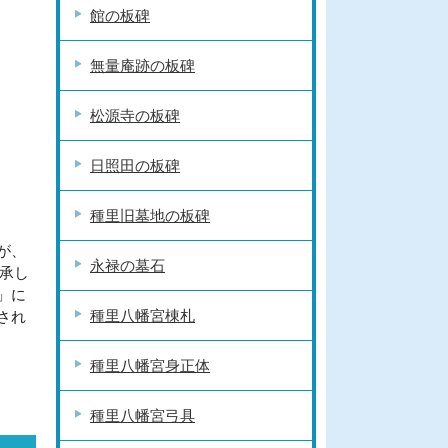
館の板碑
無量庵跡の板碑
松源寺の板碑
日照田の板碑
種里旧墓地の板碑
が、
永禄の墓石
伝承し
」に
種里八幡宮棟札
され
種里八幡宮身正体
種里八幡宮弓具