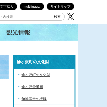
文字拡大
multilingual
サイトマップ
観光情報
鰺ヶ沢町の文化財
鰺ヶ沢町の文化財
鰺ヶ沢雪景図
館地蔵堂の板碑