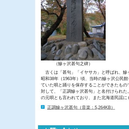
（鰺ヶ沢甚句之碑）
古くは「甚句」「イヤサカ」と呼ばれ、鰺ヶ
昭和38年（1963年）頃、当時の鰺ヶ沢公
ていた唄と踊りを保存することができたもの
対して、「正調鰺ヶ沢甚句」と名付けられた
の元唄とも言われており、また北海道民謡に
正調鰺ヶ沢甚句（音楽：5,264KB）