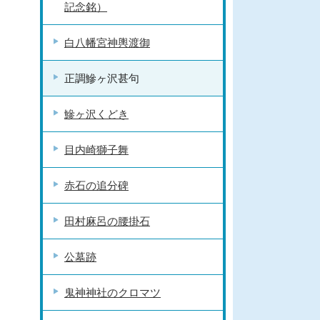
記念銘）
白八幡宮神輿渡御
正調鰺ヶ沢甚句
鰺ヶ沢くどき
目内崎獅子舞
赤石の追分碑
田村麻呂の腰掛石
公墓跡
鬼神神社のクロマツ