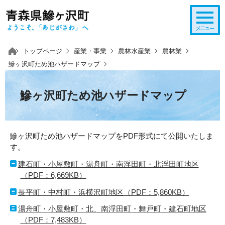
このページの本文へ移動
トップページ
産業・事業
農林水産業
農林業
鰺ヶ沢町ため池ハザードマップ
鰺ヶ沢町ため池ハザードマップ
鰺ヶ沢町ため池ハザードマップをPDF形式にて公開いたしま
す。
建石町・小屋敷町・湯舟町・南浮田町・北浮田町地区
（PDF：6,669KB）
長平町・中村町・浜横沢町地区（PDF：5,860KB）
湯舟町・小屋敷町・北、南浮田町・舞戸町・建石町地区
（PDF：7,483KB）