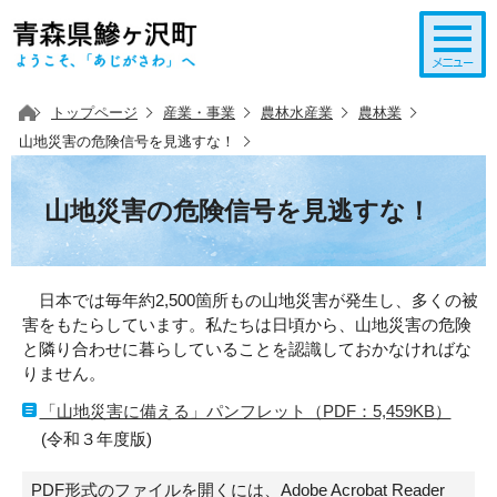
このページの本文へ移動
トップページ
産業・事業
農林水産業
農林業
山地災害の危険信号を見逃すな！
山地災害の危険信号を見逃すな！
日本では毎年約2,500箇所もの山地災害が発生し、多くの被
害をもたらしています。私たちは日頃から、山地災害の危険
と隣り合わせに暮らしていることを認識しておかなければな
りません。
「山地災害に備える」パンフレット（PDF：5,459KB）
(令和３年度版)
PDF形式のファイルを開くには、Adobe Acrobat Reader