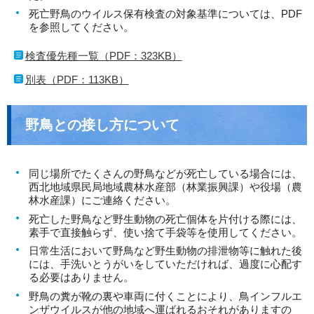
死亡野鳥のウイルス保有検査の対象基準については、PDF
を参照してください。
検査優先種一覧（PDF：323KB）
別表（PDF：113KB）
野鳥との接し方について
同じ場所でたくさんの野鳥などが死亡している場合には、
西北地域県民局地域農林水産部（林業振興課）や役場（農
林水産課）にご連絡ください。
死亡した野鳥など野生動物の死亡個体を片付ける際には、
素手で直接触らず、使い捨て手袋等を使用してください。
日常生活において野鳥など野生動物の排泄物等に触れた後
には、手洗いとうがいをしていただければ、過度に心配す
る必要はありません。
野鳥の糞が靴の裏や車両に付くことにより、鳥インフルエ
ンザウイルスが他の地域へ運ばれるおそれがありますの